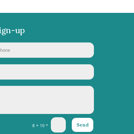
ign-up
Send
=
8 + 10