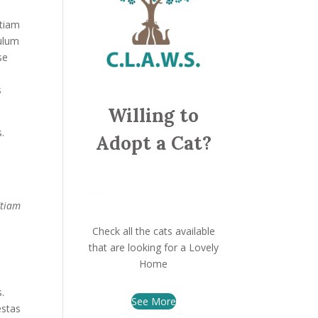
Etiam
bulum
se
s
Willing to
s.
Adopt a Cat?
Velour
Etiam
Check all the cats available
that are looking for a Lovely
Home
s.
See More
estas