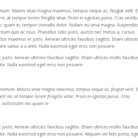
ntum. Mauris vitae magna maximus, tempus neque ac, feugiat velit. 
t mi, at tempor lorem fringilla vitae. Proin in egestas purus. Cras vesti
 nec quam in, tempor convallis dolor. Nullam eu urna magna. Suspendis
mentum quis ac risus. Phasellus odio justo, auctor nec metus a, cursus
us maximus et justo. Aenean ultricies faucibus sagittis. Etiam ultrice
uere varius a a ante. Nulla euismod eget eros non posuere.
usto. Aenean ultricies faucibus sagittis. Etiam ultrices mollis faucibu
nte. Nulla euismod eget eros non posuere.
mentum. Mauris vitae magna maximus, tempus neque ac, feugiat velit. 
elit mi, at tempor lorem fringilla vitae. Proin in egestas purus. Cras
, sollicitudin nec quam in
usto. Aenean ultricies faucibus sagittis. Etiam ultrices mollis faucibu
nte. Nulla euismod eget eros non posuere. Aliquam vel felis porta, eg