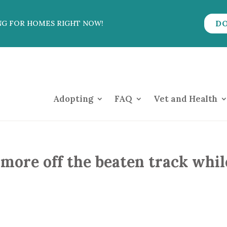
D
NG FOR HOMES RIGHT NOW!
Adopting
FAQ
Vet and Health
more off the beaten track whil